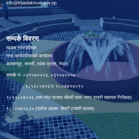
info@khadakmun.gov.np
सम्पर्क विवरण
खडक नगरपालिका
नगर कार्यपालिकाको कार्यालय
कल्याणपुर, सप्तरी, मधेश प्रदेश, नेपाल
सम्पर्क नंः ०३१५४००५३, ०३१५४००५४
ः ९८५२८५४०६१/ ९८०७७१४०९०
९८५२८५४०५६ (राम भोल प्रसाद चौधरी थारु -नगर प्रहरी सहायक निरीक्षक)
९८२४७७२६३५ (प्रवेज आलम- सेफ्टी ट्यांकी चालक)