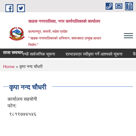
Skip to main content
खडक नगरपालिका, नगर कार्यपालिकाकाे कार्यालय
कल्याणपुर, सप्तरी, मधेश प्रदेश
" खडक नगरपालिकाको अभियान, समाजवाद उन्मुख आधार
निर्माण "
ताजा समाचार
हकदावी सम्वन्धी सार्वजनिक सूचना
दरभाउपत्र स्वीकृत गर्ने आश्यको सूचना
वैंक स
You are here
Home
» कृपा नन्द चौधरी
कृपा नन्द चौधरी
कार्यालय सहयोगी
फोन:
९८१९७७४५४६