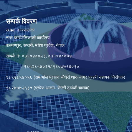
सम्पर्क विवरण
खडक नगरपालिका
नगर कार्यपालिकाको कार्यालय
कल्याणपुर, सप्तरी, मधेश प्रदेश, नेपाल
सम्पर्क नंः ०३१५४००५३, ०३१५४००५४
ः ९८५२८५४०६१/ ९८०७७१४०९०
९८५२८५४०५६ (राम भोल प्रसाद चौधरी थारु -नगर प्रहरी सहायक निरीक्षक)
९८२४७७२६३५ (प्रवेज आलम- सेफ्टी ट्यांकी चालक)