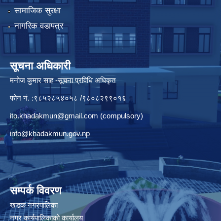
सामाजिक सुरक्षा
नागरिक वडापत्र
सूचना अधिकारी
मनाेज कुमार साह -सूचना प्रविधि अधिकृत
फोन नं. :९८५२८५४०५८ /९८०८२९९०१६
ito.khadakmun@gmail.com
(compulsory)
info@khadakmun.gov.np
सम्पर्क विवरण
खडक नगरपालिका
नगर कार्यपालिकाको कार्यालय