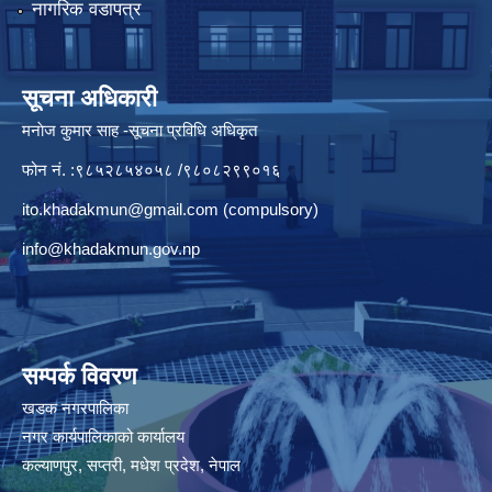
नागरिक वडापत्र
सूचना अधिकारी
मनाेज कुमार साह -सूचना प्रविधि अधिकृत
फोन नं. :९८५२८५४०५८ /९८०८२९९०१६
ito.khadakmun@gmail.com
(compulsory)
info@khadakmun.gov.np
सम्पर्क विवरण
खडक नगरपालिका
नगर कार्यपालिकाको कार्यालय
कल्याणपुर, सप्तरी, मधेश प्रदेश, नेपाल