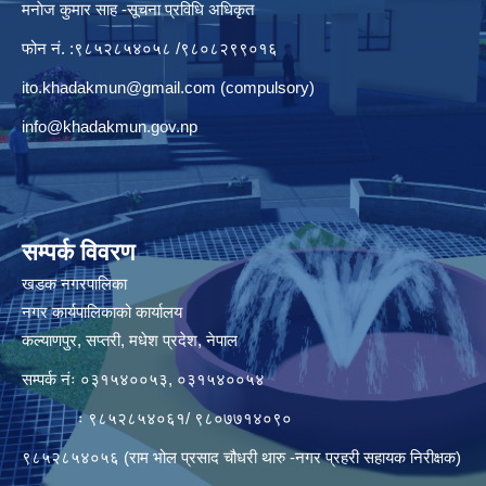
मनाेज कुमार साह -सूचना प्रविधि अधिकृत
फोन नं. :९८५२८५४०५८ /९८०८२९९०१६
ito.khadakmun@gmail.com
(compulsory)
info@khadakmun.gov.np
सम्पर्क विवरण
खडक नगरपालिका
नगर कार्यपालिकाको कार्यालय
कल्याणपुर, सप्तरी, मधेश प्रदेश, नेपाल
सम्पर्क नंः ०३१५४००५३, ०३१५४००५४
ः ९८५२८५४०६१/ ९८०७७१४०९०
९८५२८५४०५६ (राम भोल प्रसाद चौधरी थारु -नगर प्रहरी सहायक निरीक्षक)