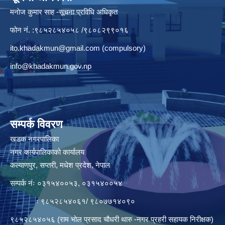
मनाेज कुमार साह -सूचना प्रविधि अधिकृत
फोन नं. :९८५२८५४०५८ /९८०८२९९०१६
ito.khadakmun@gmail.com
(compulsory)
info@khadakmun.gov.np
सम्पर्क विवरण
खडक नगरपालिका
नगर कार्यपालिकाको कार्यालय
कल्याणपुर, सप्तरी, मधेश प्रदेश, नेपाल
सम्पर्क नंः ०३१५४००५३, ०३१५४००५४
ः ९८५२८५४०६१/ ९८०७७१४०९०
९८५२८५४०५६ (राम भोल प्रसाद चौधरी थारु -नगर प्रहरी सहायक निरीक्षक)