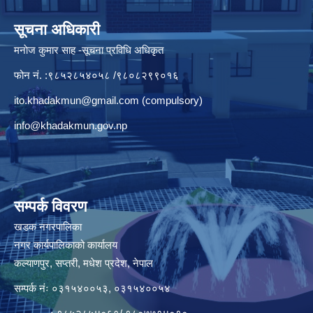
सूचना अधिकारी
मनाेज कुमार साह -सूचना प्रविधि अधिकृत
फोन नं. :९८५२८५४०५८ /९८०८२९९०१६
ito.khadakmun@gmail.com
(compulsory)
info@khadakmun.gov.np
सम्पर्क विवरण
खडक नगरपालिका
नगर कार्यपालिकाको कार्यालय
कल्याणपुर, सप्तरी, मधेश प्रदेश, नेपाल
सम्पर्क नंः ०३१५४००५३, ०३१५४००५४