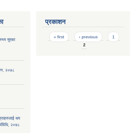
का
प्रकाशन
Pages
« first
‹ previous
1
थ्य सुरक्षा
2
 ऐन, २०७८
ात्राहरुलाई थप
ार्यविधि, २०७८