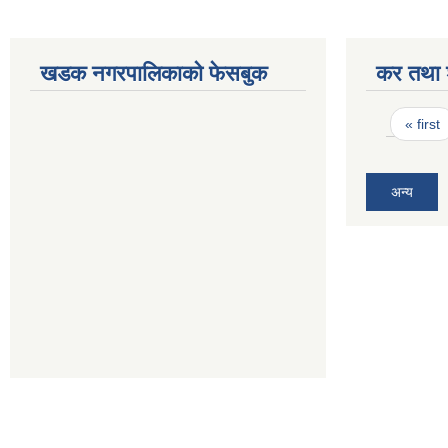
खडक नगरपालिकाको फेसबुक
कर तथा श
Pages
« first
अन्य