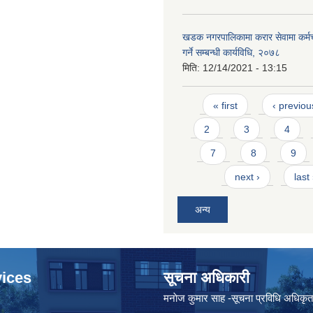
खडक नगरपालिकामा करार सेवामा कर्मच
गर्ने सम्बन्धी कार्यविधि, २०७८
मिति:
12/14/2021 - 13:15
Pages
« first
‹ previou
2
3
4
7
8
9
next ›
last
अन्य
ices
सूचना अधिकारी
मनाेज कुमार साह -सूचना प्रविधि अधिकृ