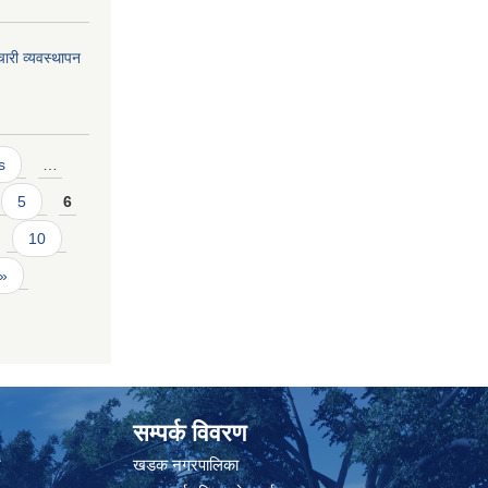
ारी व्यवस्थापन
s
…
5
6
10
 »
सम्पर्क विवरण
त
खडक नगरपालिका