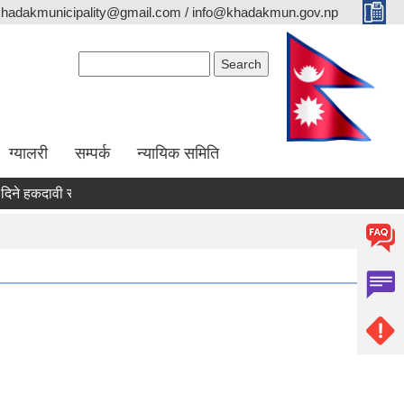
khadakmunicipality@gmail.com / info@khadakmun.gov.np
Search form
Search
ग्यालरी
सम्पर्क
न्यायिक समिति
हकदावी सम्वन्धी सार्वजनिक सूचना
दरभाउपत्र स्वीकृत गर्ने आश्यको सूचना