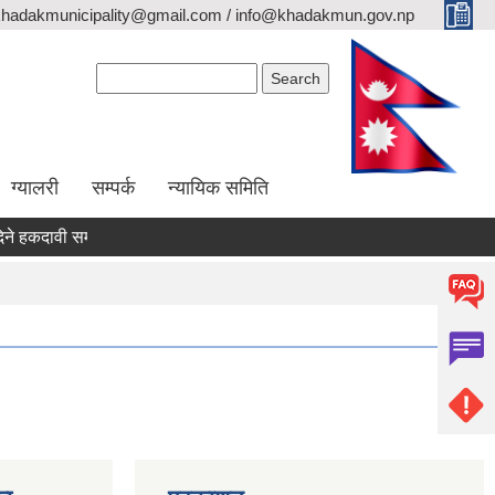
khadakmunicipality@gmail.com / info@khadakmun.gov.np
Search form
Search
ग्यालरी
सम्पर्क
न्यायिक समिति
हकदावी सम्वन्धी सार्वजनिक सूचना
दरभाउपत्र स्वीकृत गर्ने आश्यको सूचना