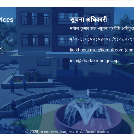
ices
सूचना अधिकारी
मनाेज कुमार साह -सूचना प्रविधि अधिकृ
ा
फोन नं. :९८५२८५४०५८ /९८०८२९९
र
ito.khadakmun@gmail.com
(com
info@khadakmun.gov.np
© 2026 खडक नगरपालिका, नगर कार्यपालिकाकाे कार्यालय