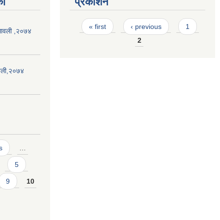
का
प्रकाशन
Pages
« first
‹ previous
1
यमावली ,२०७४
2
ावली,२०७४
s
…
5
9
10