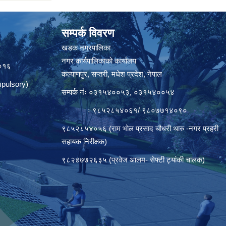
सम्पर्क विवरण
त
खडक नगरपालिका
नगर कार्यपालिकाको कार्यालय
०१६
कल्याणपुर, सप्तरी, मधेश प्रदेश, नेपाल
pulsory)
सम्पर्क नंः ०३१५४००५३, ०३१५४००५४
ः ९८५२८५४०६१/ ९८०७७१४०९०
९८५२८५४०५६ (राम भोल प्रसाद चौधरी थारु -नगर प्रहरी
सहायक निरीक्षक)
९८२४७७२६३५ (प्रवेज आलम- सेफ्टी ट्यांकी चालक)