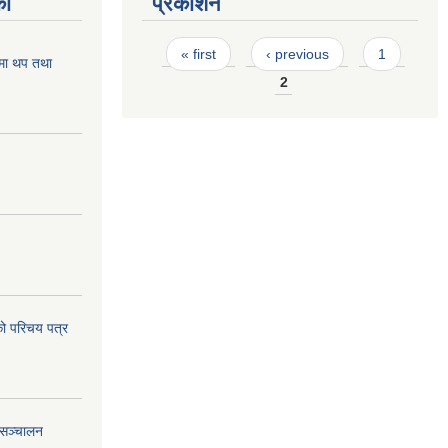
का
प्रकाशन
Pages
« first
‹ previous
1
मा थप तथा
2
ो परिचय पत्र
 सञ्चालन