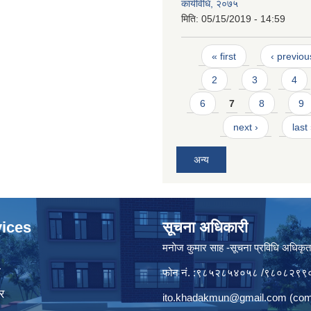
कार्यविधि, २०७५
मिति:
05/15/2019 - 14:59
Pages
« first
‹ previou
2
3
4
6
7
8
9
next ›
last
अन्य
ices
सूचना अधिकारी
मनाेज कुमार साह -सूचना प्रविधि अधिकृ
ा
फोन नं. :९८५२८५४०५८ /९८०८२९९
र
ito.khadakmun@gmail.com
(com