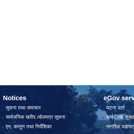
Notices
eGov serv
सूचना तथा समाचार
घटना दर्ता
सार्वजनिक खरीद /बोलपत्र सूचना
सामाजिक सुरक्ष
एन, कानुन तथा निर्देशिका
नागरिक वडापत्