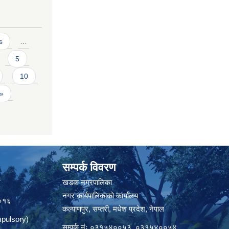
s
…
5
10
 »
सम्पर्क विवरण
त
खडक नगरपालिका
नगर कार्यपालिकाको कार्यालय
०१६
कल्याणपुर, सप्तरी, मधेश प्रदेश, नेपाल
pulsory)
सम्पर्क नंः ०३१५४००५३, ०३१५४००५४