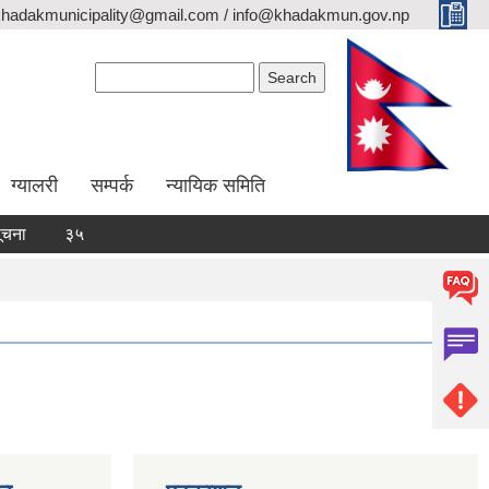
khadakmunicipality@gmail.com / info@khadakmun.gov.np
Search form
Search
ग्यालरी
सम्पर्क
न्यायिक समिति
३५ दिने हकदावी सम्वन्धी सार्वजनिक सूचना
दरभाउपत्र स्वीकृत गर्ने