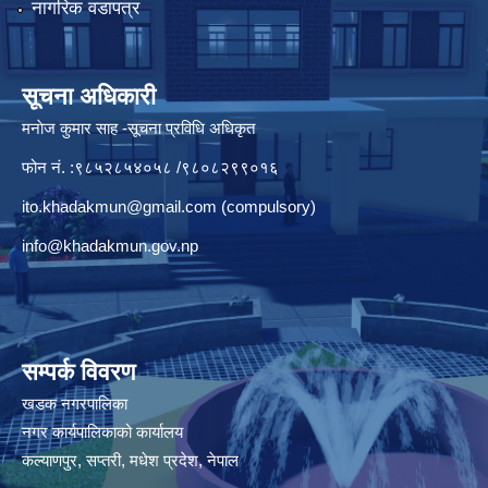
नागरिक वडापत्र
सूचना अधिकारी
मनाेज कुमार साह -सूचना प्रविधि अधिकृत
फोन नं. :९८५२८५४०५८ /९८०८२९९०१६
ito.khadakmun@gmail.com
(compulsory)
info@khadakmun.gov.np
सम्पर्क विवरण
खडक नगरपालिका
नगर कार्यपालिकाको कार्यालय
कल्याणपुर, सप्तरी, मधेश प्रदेश, नेपाल