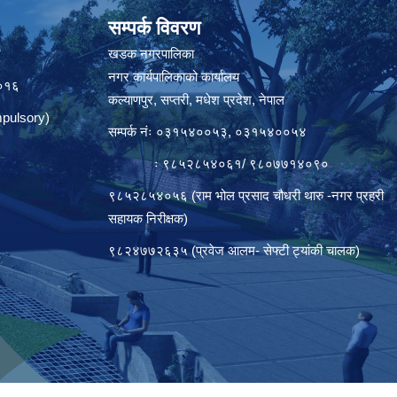
सम्पर्क विवरण
त
खडक नगरपालिका
नगर कार्यपालिकाको कार्यालय
०१६
कल्याणपुर, सप्तरी, मधेश प्रदेश, नेपाल
pulsory)
सम्पर्क नंः ०३१५४००५३, ०३१५४००५४
ः ९८५२८५४०६१/ ९८०७७१४०९०
९८५२८५४०५६ (राम भोल प्रसाद चौधरी थारु -नगर प्रहरी
सहायक निरीक्षक)
९८२४७७२६३५ (प्रवेज आलम- सेफ्टी ट्यांकी चालक)