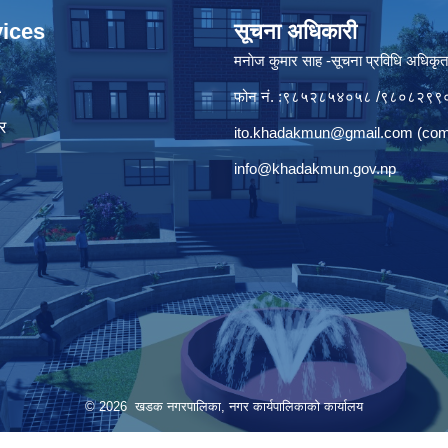
ices
सूचना अधिकारी
मनाेज कुमार साह -सूचना प्रविधि अधिकृ
ा
फोन नं. :९८५२८५४०५८ /९८०८२९९
र
ito.khadakmun@gmail.com
(com
info@khadakmun.gov.np
© 2026 खडक नगरपालिका, नगर कार्यपालिकाकाे कार्यालय