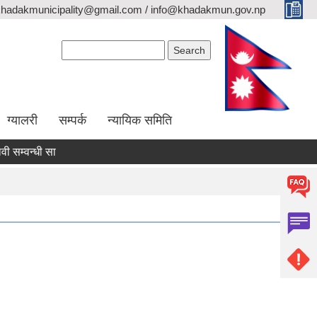
khadakmunicipality@gmail.com / info@khadakmun.gov.np
Search form
Search
ग्यालरी
सम्पर्क
न्यायिक समिति
वन्धी सार्वजनिक सूचना
दरभाउपत्र स्वीकृत गर्ने आश्यको सूचना
वैंक स्