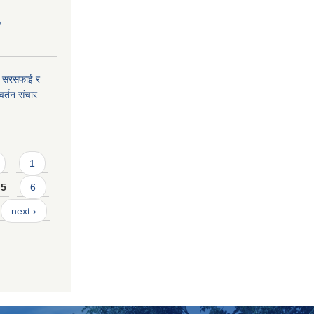
०
री सरसफाई र
वर्तन संचार
1
5
6
next ›