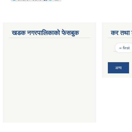
खडक नगरपालिकाको फेसबुक
कर तथा श
Pages
« first
अन्य