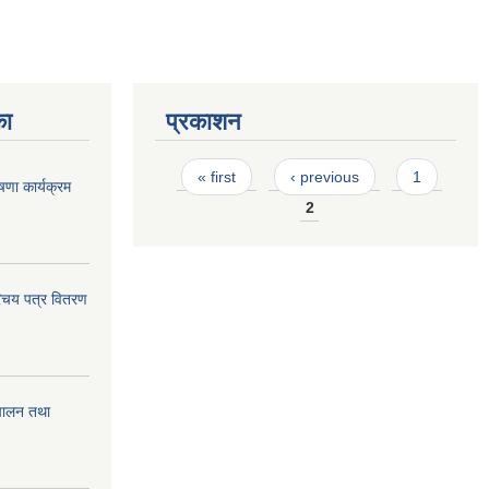
का
प्रकाशन
Pages
« first
‹ previous
1
णा कार्यक्रम
2
िचय पत्र वितरण
चालन तथा