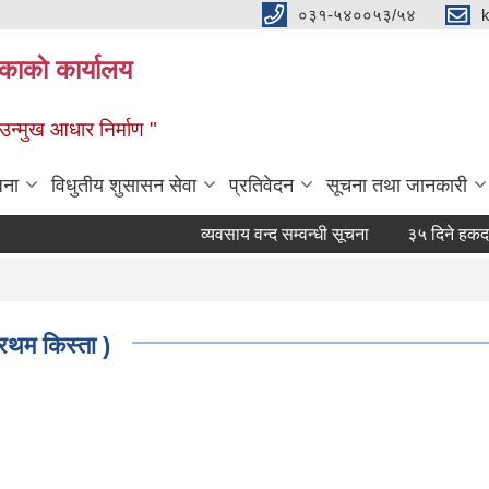
०३१-५४००५३/५४
ाकाे कार्यालय
्मुख आधार निर्माण "
जना
विधुतीय शुसासन सेवा
प्रतिवेदन
सूचना तथा जानकारी
व्यवसाय वन्द सम्वन्धी सूचना
३५ दिने हकदावी सम
्रथम किस्ता )