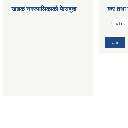
खडक नगरपालिकाको फेसबुक
कर तथा श
Pages
« first
अन्य