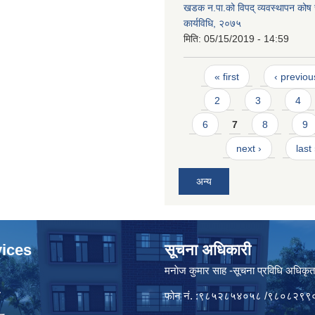
खडक न.पा.को विपद् व्यवस्थापन कोष
कार्यविधि, २०७५
मिति:
05/15/2019 - 14:59
Pages
« first
‹ previou
2
3
4
6
7
8
9
next ›
last
अन्य
ices
सूचना अधिकारी
मनाेज कुमार साह -सूचना प्रविधि अधिकृ
ा
फोन नं. :९८५२८५४०५८ /९८०८२९९