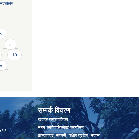
 सञ्चालन
s
…
5
10
 »
सम्पर्क विवरण
त
खडक नगरपालिका
नगर कार्यपालिकाको कार्यालय
०१६
कल्याणपुर, सप्तरी, मधेश प्रदेश, नेपाल