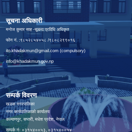
सूचना अधिकारी
मनाेज कुमार साह -सूचना प्रविधि अधिकृत
फोन नं. :९८५२८५४०५८ /९८०८२९९०१६
ito.khadakmun@gmail.com
(compulsory)
info@khadakmun.gov.np
सम्पर्क विवरण
खडक नगरपालिका
नगर कार्यपालिकाको कार्यालय
कल्याणपुर, सप्तरी, मधेश प्रदेश, नेपाल
सम्पर्क नंः ०३१५४००५३, ०३१५४००५४