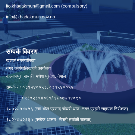
ito.khadakmun@gmail.com
(compulsory)
info@khadakmun.gov.np
सम्पर्क विवरण
खडक नगरपालिका
नगर कार्यपालिकाको कार्यालय
कल्याणपुर, सप्तरी, मधेश प्रदेश, नेपाल
सम्पर्क नंः ०३१५४००५३, ०३१५४००५४
ः ९८५२८५४०६१/ ९८०७७१४०९०
९८५२८५४०५६ (राम भोल प्रसाद चौधरी थारु -नगर प्रहरी सहायक निरीक्षक)
९८२४७७२६३५ (प्रवेज आलम- सेफ्टी ट्यांकी चालक)