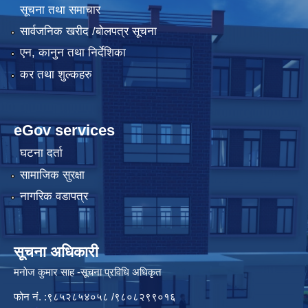
सूचना तथा समाचार
सार्वजनिक खरीद /बोलपत्र सूचना
एन, कानुन तथा निर्देशिका
कर तथा शुल्कहरु
eGov services
घटना दर्ता
सामाजिक सुरक्षा
नागरिक वडापत्र
सूचना अधिकारी
मनाेज कुमार साह -सूचना प्रविधि अधिकृत
फोन नं. :९८५२८५४०५८ /९८०८२९९०१६