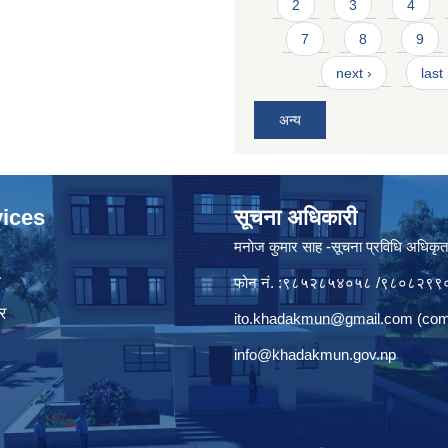
2
3
4
7
8
9
next ›
last
अन्य
ices
सूचना अधिकारी
मनाेज कुमार साह -सूचना प्रविधि अधिकृ
ा
फोन नं. :९८५२८५४०५८ /९८०८२९९
र
ito.khadakmun@gmail.com
(com
info@khadakmun.gov.np