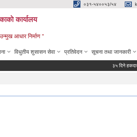
०३१-५४००५३/५४
ाकाे कार्यालय
्मुख आधार निर्माण "
जना
विधुतीय शुसासन सेवा
प्रतिवेदन
सूचना तथा जानकारी
३५ दिने हकदावी सम्