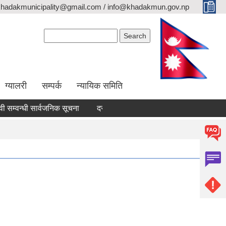
khadakmunicipality@gmail.com / info@khadakmun.gov.np
Search form
Search
ग्यालरी
सम्पर्क
न्यायिक समिति
वन्धी सार्वजनिक सूचना
दरभाउपत्र स्वीकृत गर्ने आश्यको सूचना
वैंक स्ट