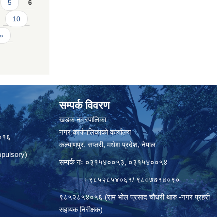
5
6
10
 »
सम्पर्क विवरण
त
खडक नगरपालिका
नगर कार्यपालिकाको कार्यालय
०१६
कल्याणपुर, सप्तरी, मधेश प्रदेश, नेपाल
pulsory)
सम्पर्क नंः ०३१५४००५३, ०३१५४००५४
ः ९८५२८५४०६१/ ९८०७७१४०९०
९८५२८५४०५६ (राम भोल प्रसाद चौधरी थारु -नगर प्रहरी
सहायक निरीक्षक)