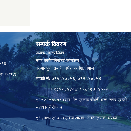
सम्पर्क विवरण
त
खडक नगरपालिका
नगर कार्यपालिकाको कार्यालय
०१६
कल्याणपुर, सप्तरी, मधेश प्रदेश, नेपाल
pulsory)
सम्पर्क नंः ०३१५४००५३, ०३१५४००५४
ः ९८५२८५४०६१/ ९८०७७१४०९०
९८५२८५४०५६ (राम भोल प्रसाद चौधरी थारु -नगर प्रहरी
सहायक निरीक्षक)
९८२४७७२६३५ (प्रवेज आलम- सेफ्टी ट्यांकी चालक)