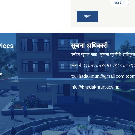
last »
अन्य
ices
सूचना अधिकारी
मनाेज कुमार साह -सूचना प्रविधि अधिकृ
ा
फोन नं. :९८५२८५४०५८ /९८०८२९९
र
ito.khadakmun@gmail.com
(com
info@khadakmun.gov.np