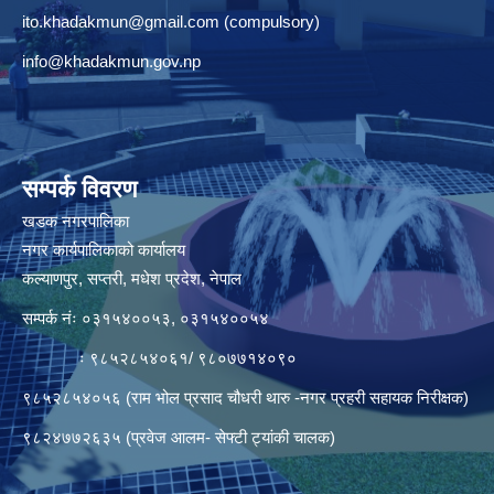
ito.khadakmun@gmail.com
(compulsory)
info@khadakmun.gov.np
सम्पर्क विवरण
खडक नगरपालिका
नगर कार्यपालिकाको कार्यालय
कल्याणपुर, सप्तरी, मधेश प्रदेश, नेपाल
सम्पर्क नंः ०३१५४००५३, ०३१५४००५४
ः ९८५२८५४०६१/ ९८०७७१४०९०
९८५२८५४०५६ (राम भोल प्रसाद चौधरी थारु -नगर प्रहरी सहायक निरीक्षक)
९८२४७७२६३५ (प्रवेज आलम- सेफ्टी ट्यांकी चालक)