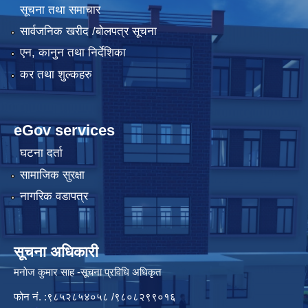
सूचना तथा समाचार
सार्वजनिक खरीद /बोलपत्र सूचना
एन, कानुन तथा निर्देशिका
कर तथा शुल्कहरु
eGov services
घटना दर्ता
सामाजिक सुरक्षा
नागरिक वडापत्र
सूचना अधिकारी
मनाेज कुमार साह -सूचना प्रविधि अधिकृत
फोन नं. :९८५२८५४०५८ /९८०८२९९०१६