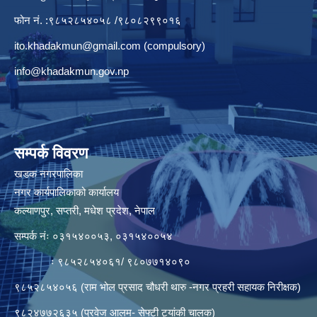
फोन नं. :९८५२८५४०५८ /९८०८२९९०१६
ito.khadakmun@gmail.com
(compulsory)
info@khadakmun.gov.np
सम्पर्क विवरण
खडक नगरपालिका
नगर कार्यपालिकाको कार्यालय
कल्याणपुर, सप्तरी, मधेश प्रदेश, नेपाल
सम्पर्क नंः ०३१५४००५३, ०३१५४००५४
ः ९८५२८५४०६१/ ९८०७७१४०९०
९८५२८५४०५६ (राम भोल प्रसाद चौधरी थारु -नगर प्रहरी सहायक निरीक्षक)
९८२४७७२६३५ (प्रवेज आलम- सेफ्टी ट्यांकी चालक)