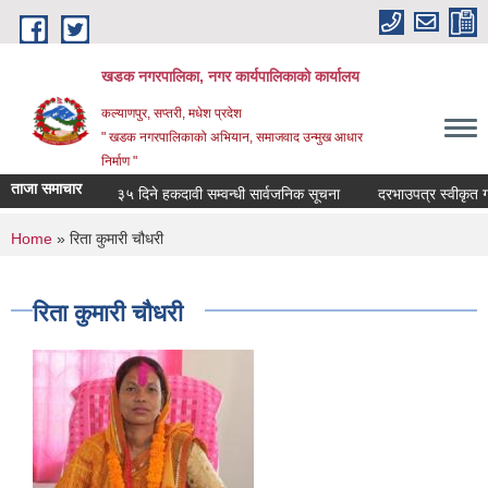
Skip to main content
खडक नगरपालिका, नगर कार्यपालिकाकाे कार्यालय
कल्याणपुर, सप्तरी, मधेश प्रदेश
" खडक नगरपालिकाको अभियान, समाजवाद उन्मुख आधार
निर्माण "
ताजा समाचार
३५ दिने हकदावी सम्वन्धी सार्वजनिक सूचना
दरभाउपत्र स्वीकृत गर्न
You are here
Home
» रिता कुमारी चौधरी
रिता कुमारी चौधरी