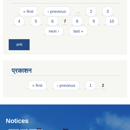
Pages
« first
‹ previous
…
2
3
4
5
6
7
8
9
10
next ›
last »
अन्य
प्रकाशन
Pages
« first
‹ previous
1
2
Notices