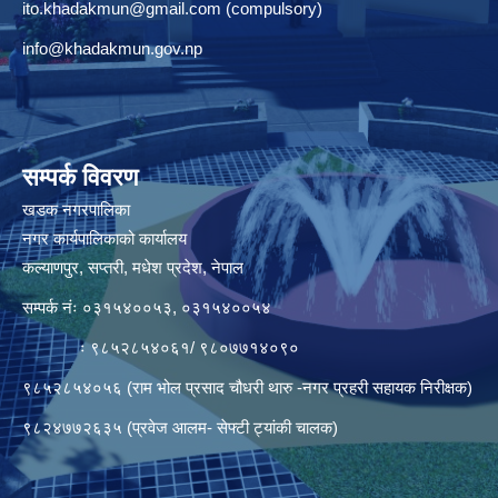
ito.khadakmun@gmail.com
(compulsory)
info@khadakmun.gov.np
सम्पर्क विवरण
खडक नगरपालिका
नगर कार्यपालिकाको कार्यालय
कल्याणपुर, सप्तरी, मधेश प्रदेश, नेपाल
सम्पर्क नंः ०३१५४००५३, ०३१५४००५४
ः ९८५२८५४०६१/ ९८०७७१४०९०
९८५२८५४०५६ (राम भोल प्रसाद चौधरी थारु -नगर प्रहरी सहायक निरीक्षक)
९८२४७७२६३५ (प्रवेज आलम- सेफ्टी ट्यांकी चालक)