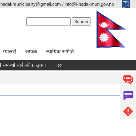
khadakmunicipality@gmail.com / info@khadakmun.gov.np
Search form
Search
ग्यालरी
सम्पर्क
न्यायिक समिति
वन्धी सार्वजनिक सूचना
दरभाउपत्र स्वीकृत गर्ने आश्यको सूचना
वैंक स्