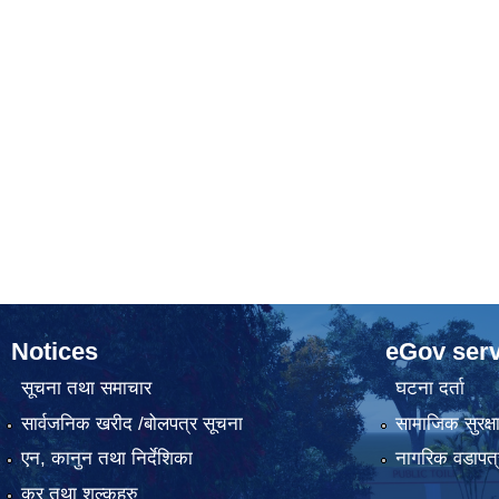
Notices
eGov serv
सूचना तथा समाचार
घटना दर्ता
सार्वजनिक खरीद /बोलपत्र सूचना
सामाजिक सुरक्ष
एन, कानुन तथा निर्देशिका
नागरिक वडापत्
कर तथा शुल्कहरु