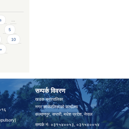
s
…
5
10
 »
सम्पर्क विवरण
त
खडक नगरपालिका
नगर कार्यपालिकाको कार्यालय
०१६
कल्याणपुर, सप्तरी, मधेश प्रदेश, नेपाल
pulsory)
सम्पर्क नंः ०३१५४००५३, ०३१५४००५४