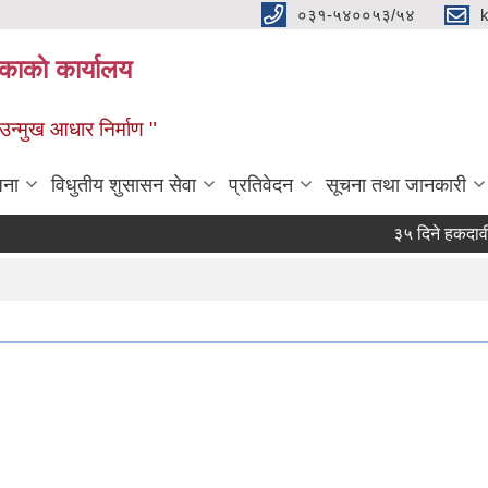
०३१-५४००५३/५४
ाकाे कार्यालय
्मुख आधार निर्माण "
जना
विधुतीय शुसासन सेवा
प्रतिवेदन
सूचना तथा जानकारी
३५ दिने हकदावी सम्