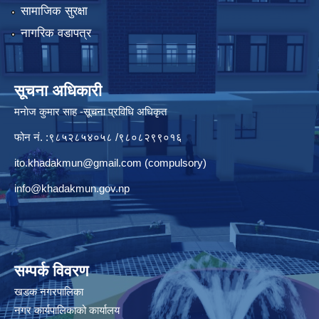
सामाजिक सुरक्षा
नागरिक वडापत्र
सूचना अधिकारी
मनाेज कुमार साह -सूचना प्रविधि अधिकृत
फोन नं. :९८५२८५४०५८ /९८०८२९९०१६
ito.khadakmun@gmail.com
(compulsory)
info@khadakmun.gov.np
सम्पर्क विवरण
खडक नगरपालिका
नगर कार्यपालिकाको कार्यालय