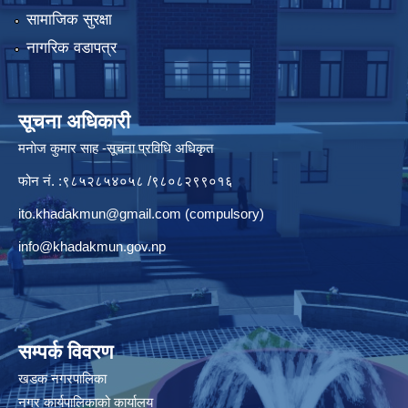
सामाजिक सुरक्षा
नागरिक वडापत्र
सूचना अधिकारी
मनाेज कुमार साह -सूचना प्रविधि अधिकृत
फोन नं. :९८५२८५४०५८ /९८०८२९९०१६
ito.khadakmun@gmail.com
(compulsory)
info@khadakmun.gov.np
सम्पर्क विवरण
खडक नगरपालिका
नगर कार्यपालिकाको कार्यालय