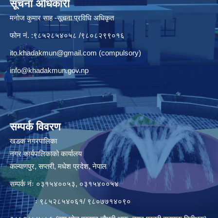
सूचना अधिकारी
मनाेज कुमार साह -सूचना प्रविधि अधिकृत
फोन नं. :९८५२८५४०५८ /९८०८२९९०१६
ito.khadakmun@gmail.com
(compulsory)
info@khadakmun.gov.np
सम्पर्क विवरण
खडक नगरपालिका
नगर कार्यपालिकाको कार्यालय
कल्याणपुर, सप्तरी, मधेश प्रदेश, नेपाल
सम्पर्क नंः ०३१५४००५३, ०३१५४००५४
ः ९८५२८५४०६१/ ९८०७७१४०९०