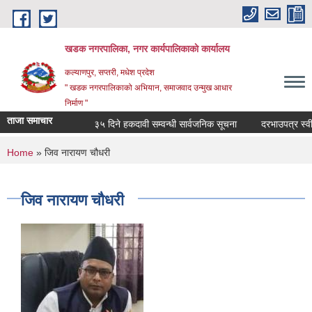
Skip to main content
खडक नगरपालिका, नगर कार्यपालिकाकाे कार्यालय
कल्याणपुर, सप्तरी, मधेश प्रदेश
" खडक नगरपालिकाको अभियान, समाजवाद उन्मुख आधार
निर्माण "
ताजा समाचार
३५ दिने हकदावी सम्वन्धी सार्वजनिक सूचना
दरभाउपत्र स्वीकृत
You are here
Home
» जिव नारायण चौधरी
जिव नारायण चौधरी