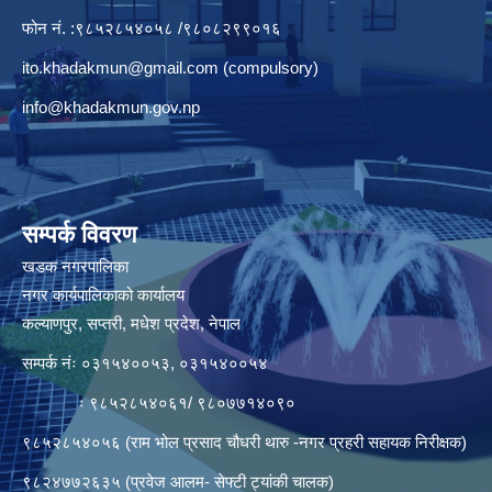
फोन नं. :९८५२८५४०५८ /९८०८२९९०१६
ito.khadakmun@gmail.com
(compulsory)
info@khadakmun.gov.np
सम्पर्क विवरण
खडक नगरपालिका
नगर कार्यपालिकाको कार्यालय
कल्याणपुर, सप्तरी, मधेश प्रदेश, नेपाल
सम्पर्क नंः ०३१५४००५३, ०३१५४००५४
ः ९८५२८५४०६१/ ९८०७७१४०९०
९८५२८५४०५६ (राम भोल प्रसाद चौधरी थारु -नगर प्रहरी सहायक निरीक्षक)
९८२४७७२६३५ (प्रवेज आलम- सेफ्टी ट्यांकी चालक)