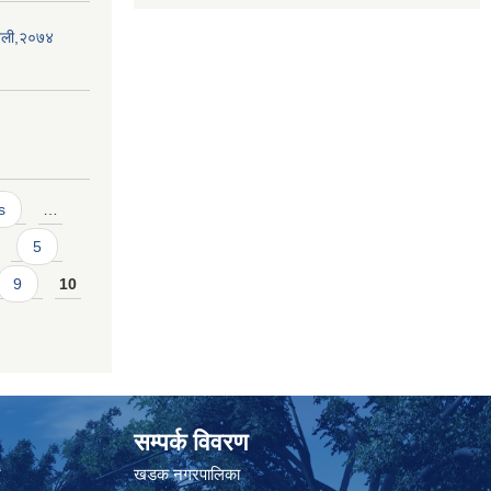
ावली,२०७४
s
…
5
9
10
सम्पर्क विवरण
त
खडक नगरपालिका