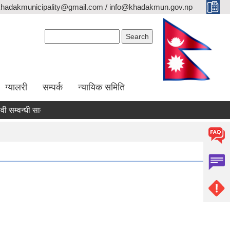
khadakmunicipality@gmail.com / info@khadakmun.gov.np
Search form
Search
ग्यालरी
सम्पर्क
न्यायिक समिति
वन्धी सार्वजनिक सूचना
दरभाउपत्र स्वीकृत गर्ने आश्यको सूचना
वैंक स्