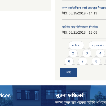
नगर कार्यपालिका कार्य सम्पादन नियम
मिति:
05/15/2019 - 14:19
आर्थिक एण्ड विनियोजन विधयेक
मिति:
08/21/2018 - 13:08
Pages
« first
‹ previou
2
3
4
6
7
8
अन्य
ices
सूचना अधिकारी
मनाेज कुमार साह -सूचना प्रविधि अधिकृ