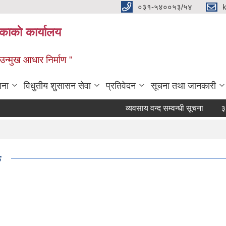
०३१-५४००५३/५४
ाकाे कार्यालय
्मुख आधार निर्माण "
जना
विधुतीय शुसासन सेवा
प्रतिवेदन
सूचना तथा जानकारी
व्यवसाय वन्द सम्वन्धी सूचना
३५ दिन
ु