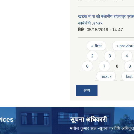
खडक न.पा.को स्थानीय राजपत्र प्रका
कार्यविधि ,२०७५
मिति:
05/15/2019 - 14:47
Pages
« first
‹ previou
2
3
4
6
7
8
9
next ›
last
अन्य
ices
सूचना अधिकारी
मनाेज कुमार साह -सूचना प्रविधि अधिकृ