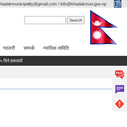
khadakmunicipality@gmail.com / info@khadakmun.gov.np
Search form
Search
ग्यालरी
सम्पर्क
न्यायिक समिति
े हकदावी सम्वन्धी सार्वजनिक सूचना
दरभाउपत्र स्वीकृत गर्ने आश्यको सूचना