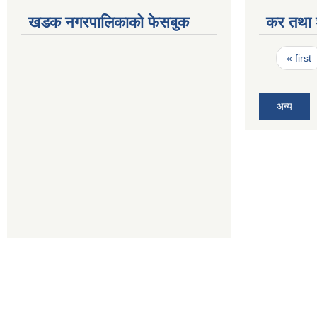
खडक नगरपालिकाको फेसबुक
कर तथा श
Pages
« first
अन्य