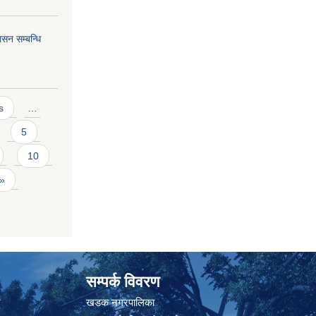
सन सम्बन्धि
s
…
5
10
 »
सम्पर्क विवरण
त
खडक नगरपालिका