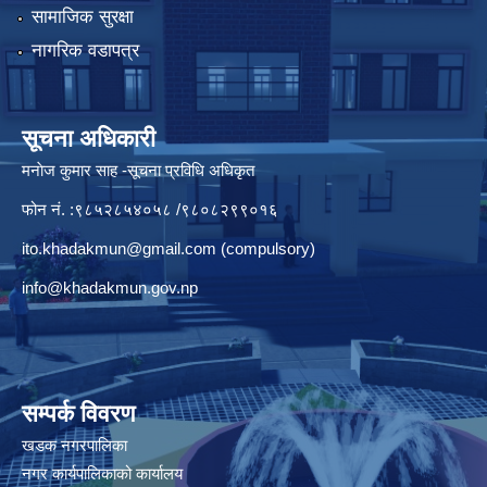
सामाजिक सुरक्षा
नागरिक वडापत्र
सूचना अधिकारी
मनाेज कुमार साह -सूचना प्रविधि अधिकृत
फोन नं. :९८५२८५४०५८ /९८०८२९९०१६
ito.khadakmun@gmail.com
(compulsory)
info@khadakmun.gov.np
सम्पर्क विवरण
खडक नगरपालिका
नगर कार्यपालिकाको कार्यालय