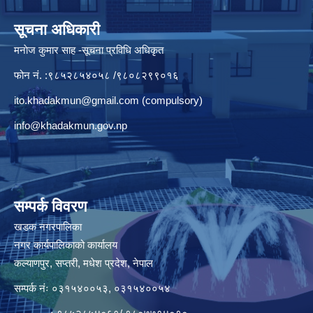
सूचना अधिकारी
मनाेज कुमार साह -सूचना प्रविधि अधिकृत
फोन नं. :९८५२८५४०५८ /९८०८२९९०१६
ito.khadakmun@gmail.com
(compulsory)
info@khadakmun.gov.np
सम्पर्क विवरण
खडक नगरपालिका
नगर कार्यपालिकाको कार्यालय
कल्याणपुर, सप्तरी, मधेश प्रदेश, नेपाल
सम्पर्क नंः ०३१५४००५३, ०३१५४००५४