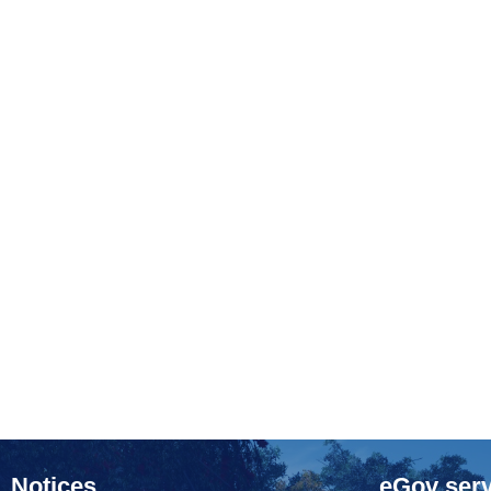
Notices
eGov serv