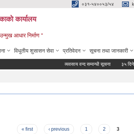
०३१-५४००५३/५४
ाकाे कार्यालय
्मुख आधार निर्माण "
जना
विधुतीय शुसासन सेवा
प्रतिवेदन
सूचना तथा जानकारी
व्यवसाय वन्द सम्वन्धी सूचना
३५ दिने हकद
« first
‹ previous
1
2
3