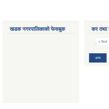
खडक नगरपालिकाको फेसबुक
कर तथा श
Pages
« first
अन्य