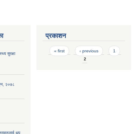
का
प्रकाशन
Pages
« first
‹ previous
1
थ्य सुरक्षा
2
 ऐन, २०७८
ात्राहरुलाई थप