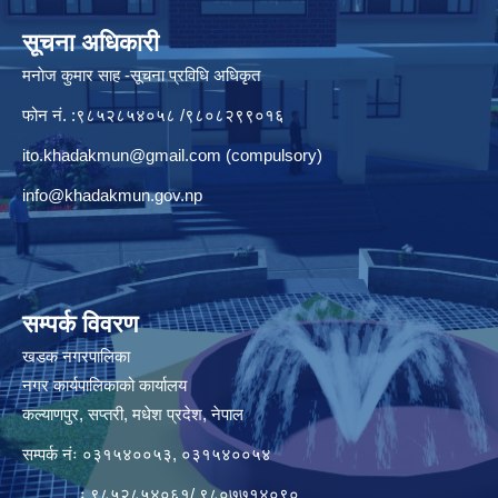
सूचना अधिकारी
मनाेज कुमार साह -सूचना प्रविधि अधिकृत
फोन नं. :९८५२८५४०५८ /९८०८२९९०१६
ito.khadakmun@gmail.com
(compulsory)
info@khadakmun.gov.np
सम्पर्क विवरण
खडक नगरपालिका
नगर कार्यपालिकाको कार्यालय
कल्याणपुर, सप्तरी, मधेश प्रदेश, नेपाल
सम्पर्क नंः ०३१५४००५३, ०३१५४००५४
ः ९८५२८५४०६१/ ९८०७७१४०९०