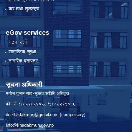
कर तथा शुल्कहरु
eGov services
घटना दर्ता
सामाजिक सुरक्षा
नागरिक वडापत्र
सूचना अधिकारी
मनाेज कुमार साह -सूचना प्रविधि अधिकृत
फोन नं. :९८५२८५४०५८ /९८०८२९९०१६
ito.khadakmun@gmail.com
(compulsory)
info@khadakmun.gov.np