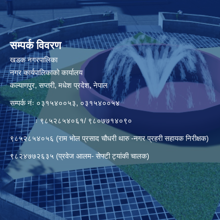
सम्पर्क विवरण
खडक नगरपालिका
नगर कार्यपालिकाको कार्यालय
कल्याणपुर, सप्तरी, मधेश प्रदेश, नेपाल
सम्पर्क नंः ०३१५४००५३, ०३१५४००५४
ः ९८५२८५४०६१/ ९८०७७१४०९०
९८५२८५४०५६ (राम भोल प्रसाद चौधरी थारु -नगर प्रहरी सहायक निरीक्षक)
९८२४७७२६३५ (प्रवेज आलम- सेफ्टी ट्यांकी चालक)